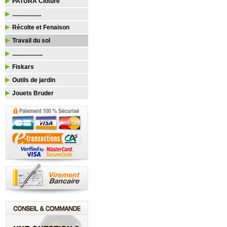
PATURA Clôture
...................
Récolte et Fenaison
Travail du sol
....................
Fiskars
Outils de jardin
Jouets Bruder