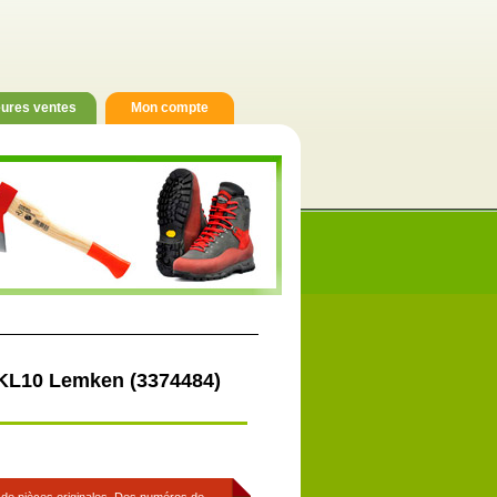
eures ventes
Mon compte
 KL10 Lemken (3374484)
s de pièces originales. Des numéros de