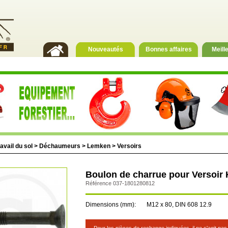
Nouveautés
Bonnes affaires
Meill
avail du sol
>
Déchaumeurs
>
Lemken
>
Versoirs
Boulon de charrue pour Versoir
Référence 037-1801280812
Dimensions (mm):
M12 x 80, DIN 608 12.9
Pour les pièces de rechange indiquées, il ne s'agit pa