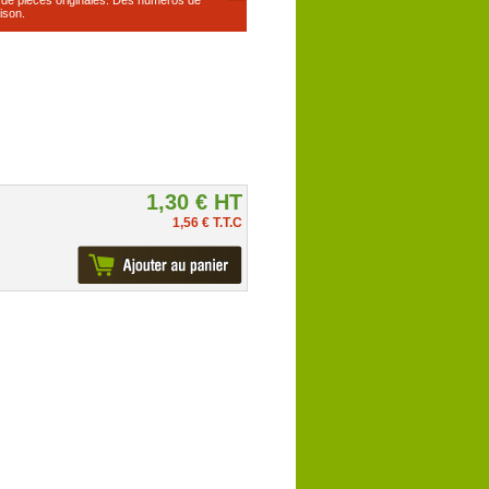
ison.
1,30 € HT
1,56 € T.T.C