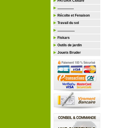
PATURA Clôture
...................
Récolte et Fenaison
Travail du sol
....................
Fiskars
Outils de jardin
Jouets Bruder