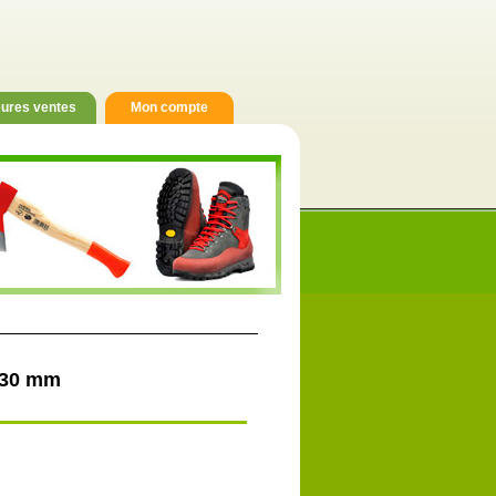
eures ventes
Mon compte
 130 mm