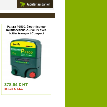
Patura P2500, électrificateur
multifonctions 230V/12V avec
boitier transport Compact
378,64 € HT
454,37 € T.T.C