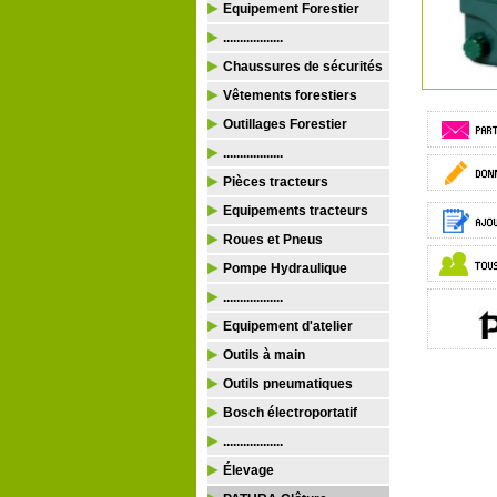
Equipement Forestier
..................
Chaussures de sécurités
Vêtements forestiers
Outillages Forestier
..................
Pièces tracteurs
Equipements tracteurs
Roues et Pneus
Pompe Hydraulique
..................
Equipement d'atelier
Outils à main
Outils pneumatiques
Bosch électroportatif
..................
Élevage