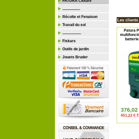
PATURA Clôture
...................
Récolte et Fenaison
Les clients
Travail du sol
Patura P
....................
multifonct
batterie
Fiskars
Outils de jardin
Jouets Bruder
376,02
451,22 € T