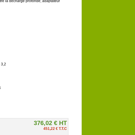
tre la décharge profonde; adaptateur
 3,2
:
376,02 € HT
451,22 € T.T.C