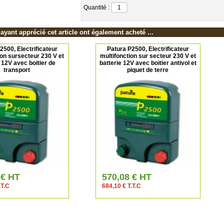
Quantité :
 ayant apprécié cet article ont également acheté ...
2500, Electrificateur
Patura P2500, Electrificateur
ion sursecteur 230 V et
multifonction sur secteur 230 V et
 12V avec boitier de
batterie 12V avec boitier antivol et
transport
piquet de terre
 € HT
570,08 € HT
.T.C
684,10 € T.T.C