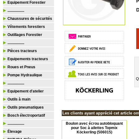
P
Equipement Forestier
D
..................
Chaussures de sécurités
Vêtements forestiers
Outillages Forestier
..................
Pièces tracteurs
Equipements tracteurs
Roues et Pneus
Pompe Hydraulique
Q
..................
Equipement d'atelier
Outils à main
Outils pneumatiques
Les clients ayant apprécié cet article on
Bosch électroportatif
..................
Boulon avec écrou autobloquant
pour Soc à ailettes Topmix
Élevage
Köckerling (506015)